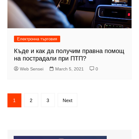
Електронна търговия
Къде и как да получим правна помощ
на пострадали при ПТП?
Web Sensei
March 5, 2021
0
Posts
1
2
3
Next
pagination