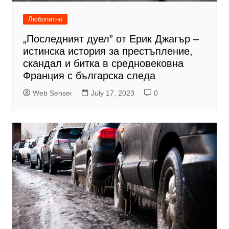
Любопитно
„Последният дуел” от Ерик Джагър –
истинска история за престъпление,
скандал и битка в средновековна
Франция с българска следа
Web Sensei
July 17, 2023
0