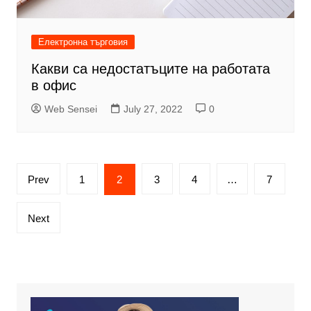
Електронна търговия
Какви са недостатъците на работата
в офис
Web Sensei
July 27, 2022
0
Posts
Prev
1
2
3
4
…
7
pagination
Next