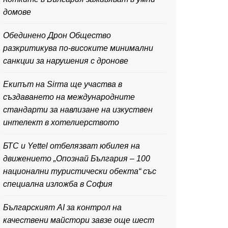
домове
Обединено Дрон Общество
разкритикува по-високите минимални
санкции за нарушения с дронове
Екипът на Sirma ще участва в
създаването на международните
стандарти за навлизане на изкуствен
интелект в хотелиерството
БТС и Yettel отбелязват юбилея на
движението „Опознай България – 100
национални туристически обекта“ със
специална изложба в София
Българският AI за контрол на
качествени майстори завзе още шест