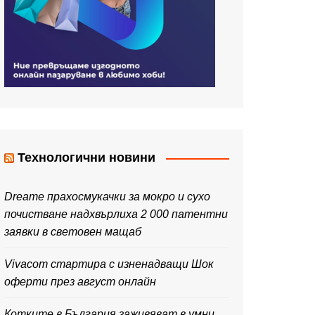
Технологични новини
Dreame прахосмукачки за мокро и сухо
почистване надхвърлиха 2 000 патентни
заявки в световен мащаб
Vivacom стартира с изненадващи Шок
оферти през август онлайн
Котките в България заживяват в умни