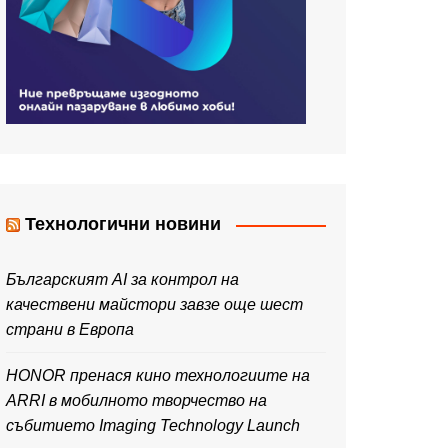
Технологични новини
Българският AI за контрол на
качествени майстори завзе още шест
страни в Европа
HONOR пренася кино технологиите на
ARRI в мобилното творчество на
събитието Imaging Technology Launch