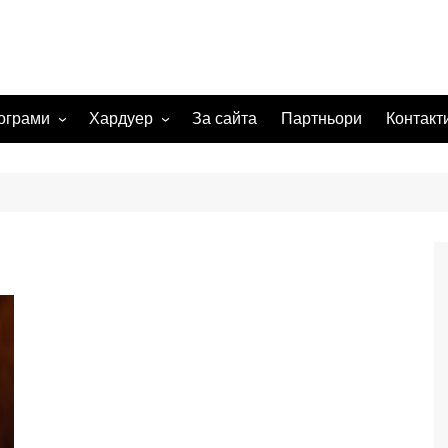
ограми
Хардуер
За сайта
Партньори
Контакт
 системи
Видеокарта
Мрежи
а изображения
жения