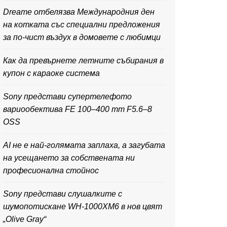
Dreame отбелязва Международния ден
на котката със специални предложения
за по-чист въздух в домовете с любимци
Как да превърнете летните събирания в
купон с караоке система
Sony представи супертелефото
вариообектива FE 100–400 mm F5.6–8
OSS
AI не е най-голямата заплаха, а загубата
на усещането за собствената ни
професионална стойнос
Sony представи слушалките с
шумопотискане WH-1000XM6 в нов цвят
„Olive Gray“