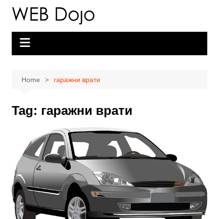
Skip
to
content
Home
гаражни врати
Tag:
гаражни врати