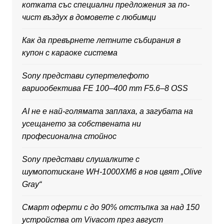
котката със специални предложения за по-
чист въздух в домовете с любимци
Как да превърнете летните събирания в
купон с караоке система
Sony представи супертелефото
вариообектива FE 100–400 mm F5.6–8 OSS
AI не е най-голямата заплаха, а загубата на
усещането за собствената ни
професионална стойнос
Sony представи слушалките с
шумопотискане WH-1000XM6 в нов цвят „Olive
Gray“
Смарт оферти с до 90% отстъпка за над 150
устройства от Vivacom през август