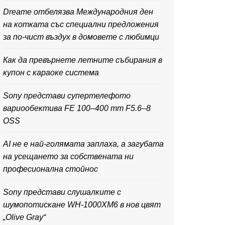
Dreame отбелязва Международния ден
на котката със специални предложения
за по-чист въздух в домовете с любимци
Как да превърнете летните събирания в
купон с караоке система
Sony представи супертелефото
вариообектива FE 100–400 mm F5.6–8
OSS
AI не е най-голямата заплаха, а загубата
на усещането за собствената ни
професионална стойнос
Sony представи слушалките с
шумопотискане WH-1000XM6 в нов цвят
„Olive Gray“