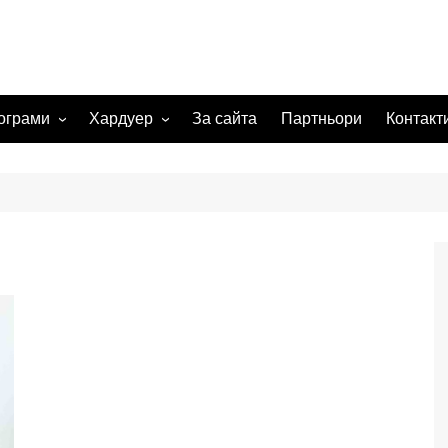
ограми
Хардуер
За сайта
Партньори
Контакт
 системи
Видеокарта
Мрежи
а изображения
жения