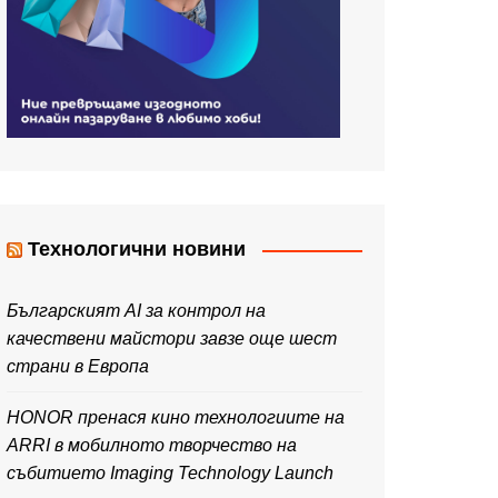
Технологични новини
Българският AI за контрол на
качествени майстори завзе още шест
страни в Европа
HONOR пренася кино технологиите на
ARRI в мобилното творчество на
събитието Imaging Technology Launch