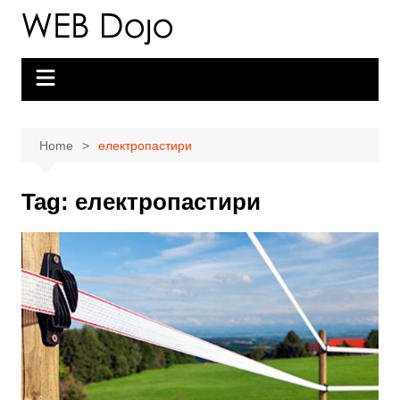
Skip
to
content
Home
електропастири
Tag:
електропастири