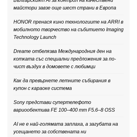
Българският AI за контрол на качествени
майстори завзе още шест страни в Европа
HONOR пренася кино технологиите на ARRI в
мобилното творчество на събитието Imaging
Technology Launch
Dreame отбелязва Международния ден на
котката със специални предложения за по-
чист въздух в домовете с любимци
Как да превърнете летните събирания в
купон с караоке система
Sony представи супертелефото
вариообектива FE 100–400 mm F5.6–8 OSS
AI не е най-голямата заплаха, а загубата на
усещането за собствената ни