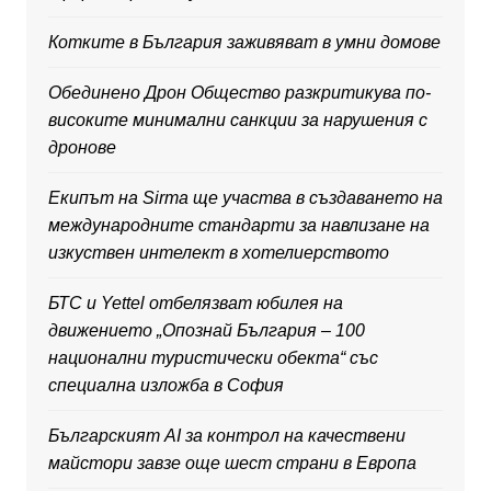
Котките в България заживяват в умни домове
Обединено Дрон Общество разкритикува по-
високите минимални санкции за нарушения с
дронове
Екипът на Sirma ще участва в създаването на
международните стандарти за навлизане на
изкуствен интелект в хотелиерството
БТС и Yettel отбелязват юбилея на
движението „Опознай България – 100
национални туристически обекта“ със
специална изложба в София
Българският AI за контрол на качествени
майстори завзе още шест страни в Европа