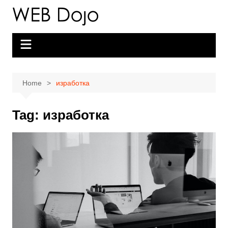
Skip
to
content
Home
изработка
Tag:
изработка