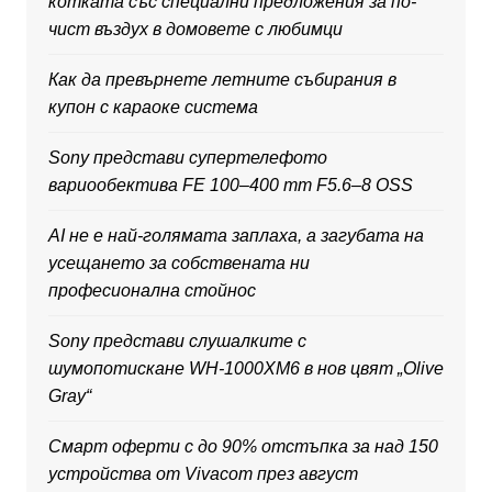
котката със специални предложения за по-
чист въздух в домовете с любимци
Как да превърнете летните събирания в
купон с караоке система
Sony представи супертелефото
вариообектива FE 100–400 mm F5.6–8 OSS
AI не е най-голямата заплаха, а загубата на
усещането за собствената ни
професионална стойнос
Sony представи слушалките с
шумопотискане WH-1000XM6 в нов цвят „Olive
Gray“
Смарт оферти с до 90% отстъпка за над 150
устройства от Vivacom през август