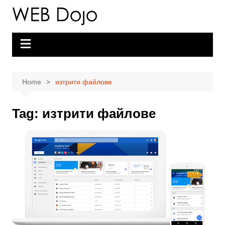
Skip
to
content
Home
изтрити файлове
Tag:
изтрити файлове