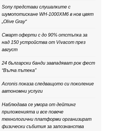
Sony представи слушалките с
шумопотискане WH-1000XM6 в нов цвят
„Olive Gray“
Смарт оферти с до 90% отстъпка за
над 150 устройства от Vivacom през
август
24 български банди завладяват рок фест
“Вълча пътека”
Acronis показа следващото си поколение
автономни услуги
Наблюдава се умора от дейтинг
приложенията и все повече
технологични платформи организират
физически събития за запознанства