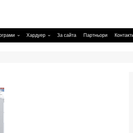
ограми
Хардуер
За сайта
Партньори
Контакт
 системи
Видеокарта
Мрежи
а изображения
жения