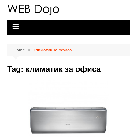
Skip
to
content
Home
климатик за офиса
Tag:
климатик за офиса