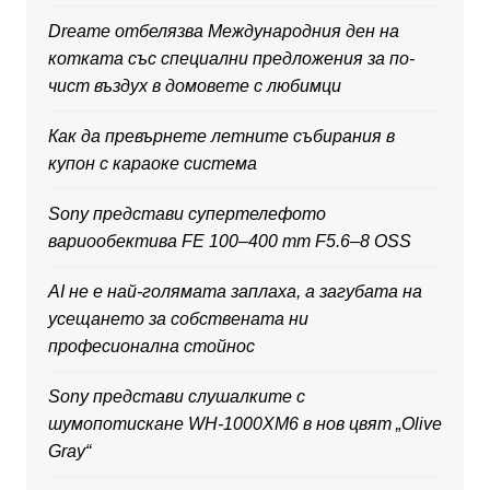
Dreame отбелязва Международния ден на
котката със специални предложения за по-
чист въздух в домовете с любимци
Как да превърнете летните събирания в
купон с караоке система
Sony представи супертелефото
вариообектива FE 100–400 mm F5.6–8 OSS
AI не е най-голямата заплаха, а загубата на
усещането за собствената ни
професионална стойнос
Sony представи слушалките с
шумопотискане WH-1000XM6 в нов цвят „Olive
Gray“