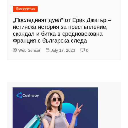
Любопитно
„Последният дуел” от Ерик Джагър –
истинска история за престъпление,
скандал и битка в средновековна
Франция с българска следа
Web Sensei
July 17, 2023
0