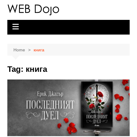
Skip
to
content
Home
книга
Tag:
книга