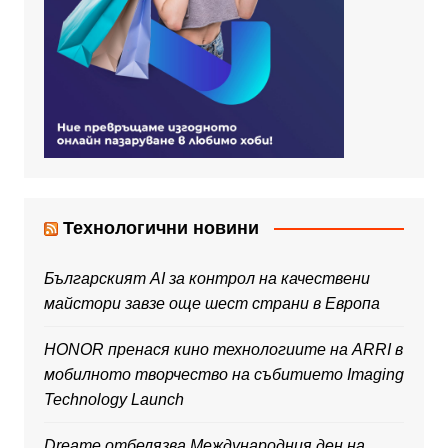
Технологични новини
Българският AI за контрол на качествени
майстори завзе още шест страни в Европа
HONOR пренася кино технологиите на ARRI в
мобилното творчество на събитието Imaging
Technology Launch
Dreame отбелязва Международния ден на