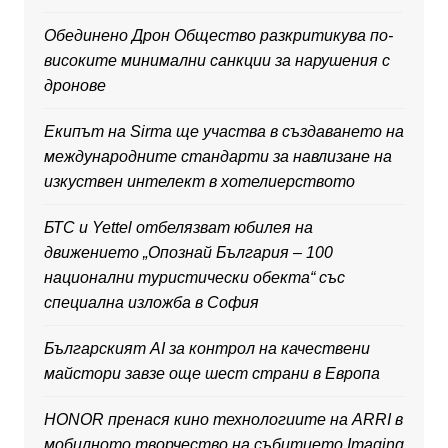
Обединено Дрон Общество разкритикува по-
високите минимални санкции за нарушения с
дронове
Екипът на Sirma ще участва в създаването на
международните стандарти за навлизане на
изкуствен интелект в хотелиерството
БТС и Yettel отбелязват юбилея на
движението „Опознай България – 100
национални туристически обекта“ със
специална изложба в София
Българският AI за контрол на качествени
майстори завзе още шест страни в Европа
HONOR пренася кино технологиите на ARRI в
мобилното творчество на събитието Imaging