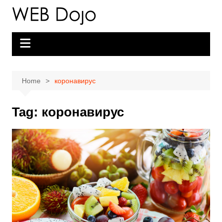
Skip
to
content
Home
коронавирус
Tag:
коронавирус