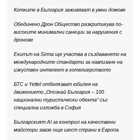
Котките в България заживяват в умни домове
Обединено Дрон Общество разкритикува по-
високите минимални санкции за нарушения с
дронове
Екипът на Sirma ще участва в създаването на
международните стандарти за навлизане на
изкуствен интелект в хотелиерството
БТС и Yettel отбелязват юбилея на
движението „Опознай България – 100
национални туристически обекта“ със
специална изложба в София
Българският AI за контрол на качествени
майстори завзе още шест страни в Европа