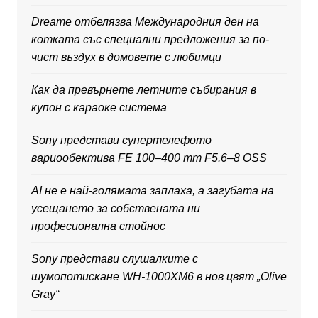
Dreame отбелязва Международния ден на
котката със специални предложения за по-
чист въздух в домовете с любимци
Как да превърнете летните събирания в
купон с караоке система
Sony представи супертелефото
вариообектива FE 100–400 mm F5.6–8 OSS
AI не е най-голямата заплаха, а загубата на
усещането за собствената ни
професионална стойнос
Sony представи слушалките с
шумопотискане WH-1000XM6 в нов цвят „Olive
Gray“