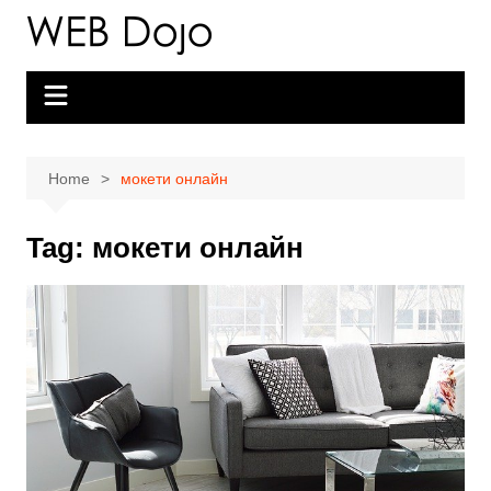
Skip
to
content
Home
мокети онлайн
Tag:
мокети онлайн