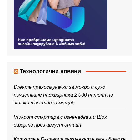
Технологични новини
Dreame прахосмукачки за мокро и сухо
почистване надхвърлиха 2 000 патентни
заявки в световен мащаб
Vivacom стартира с изненадващи Шок
оферти през август онлайн
Котките в България заживяват в умни домове