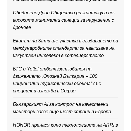
Обединено Дрон Общество разкритикува по-
високите минимални санкции за нарушения с
дронове
Екипът на Sirma ще участва в създаването на
международните стандарти за навлизане на
изкуствен интелект в хотелиерството
БТС и Yettel отбелязват юбилея на
движението „Опознай България – 100
национални туристически обекта“ със
специална изложба в София
Българският AI за контрол на качествени
майстори завзе още шест страни в Европа
HONOR пренася кино технологиите на ARRI в