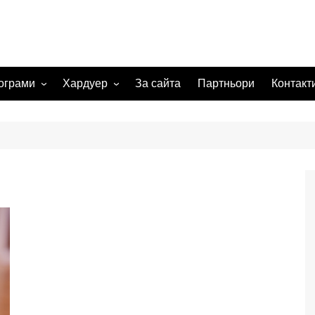
ограми
Хардуер
За сайта
Партньори
Контакт
 системи
Видеокарта
Мрежи
а изображения
жения