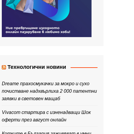
Технологични новини
Dreame прахосмукачки за мокро и сухо
почистване надхвърлиха 2 000 патентни
заявки в световен мащаб
Vivacom стартира с изненадващи Шок
оферти през август онлайн
Котките в България заживяват в умни