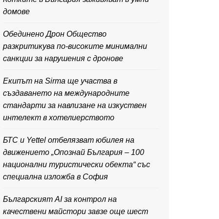
домове
Обединено Дрон Общество
разкритикува по-високите минимални
санкции за нарушения с дронове
Екипът на Sirma ще участва в
създаването на международните
стандарти за навлизане на изкуствен
интелект в хотелиерството
БТС и Yettel отбелязват юбилея на
движението „Опознай България – 100
национални туристически обекта“ със
специална изложба в София
Българският AI за контрол на
качествени майстори завзе още шест