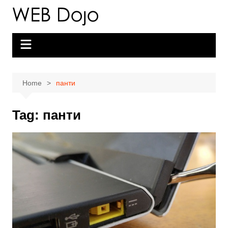
Skip
to
content
Home
панти
Tag:
панти