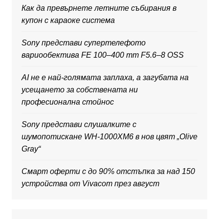
Как да превърнете летните събирания в
купон с караоке система
Sony представи супертелефото
вариообектива FE 100–400 mm F5.6–8 OSS
AI не е най-голямата заплаха, а загубата на
усещането за собствената ни
професионална стойнос
Sony представи слушалките с
шумопотискане WH-1000XM6 в нов цвят „Olive
Gray“
Смарт оферти с до 90% отстъпка за над 150
устройства от Vivacom през август