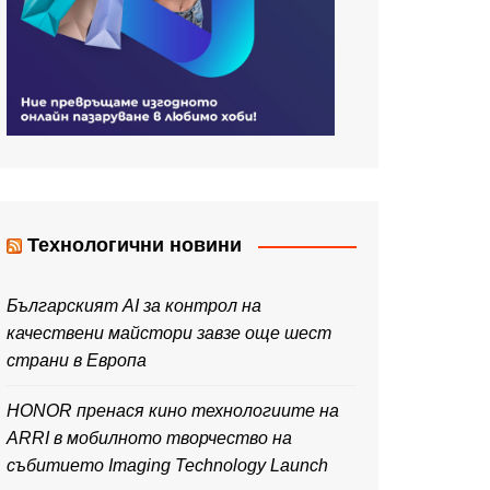
Технологични новини
Българският AI за контрол на
качествени майстори завзе още шест
страни в Европа
HONOR пренася кино технологиите на
ARRI в мобилното творчество на
събитието Imaging Technology Launch