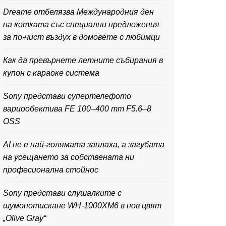
Dreame отбелязва Международния ден
на котката със специални предложения
за по-чист въздух в домовете с любимци
Как да превърнете летните събирания в
купон с караоке система
Sony представи супертелефото
вариообектива FE 100–400 mm F5.6–8
OSS
AI не е най-голямата заплаха, а загубата
на усещането за собствената ни
професионална стойнос
Sony представи слушалките с
шумопотискане WH-1000XM6 в нов цвят
„Olive Gray“