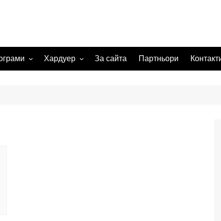
ограми
Хардуер
За сайта
Партньори
Контакт
 системи
Видеокарта
Мрежи
а изображения
жения