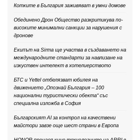
Котките в България заживяват в умни домове
Обединено Дрон Общество разкритикува по-
високите минимални санкции за нарушения с
дронове
Екипът на Sirma ще участва в създаването на
международните стандарти за навлизане на
изкуствен интелект в хотелиерството
БТС и Yettel отбелязват юбилея на
движението „Опознай България – 100
национални туристически обекта“ със
специална изложба в София
Българският AI за контрол на качествени
майстори завзе още шест страни в Европа
HONOR пренася кино технологиите на ARRI в