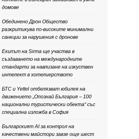
домове
Обединено Дрон Общество
разкритикува по-високите минимални
санкции за нарушения с дронове
Екипът на Sirma ще участва в
създаването на международните
стандарти за навлизане на изкуствен
интелект в хотелиерството
БТС и Yettel отбелязват юбилея на
движението „Опознай България – 100
национални туристически обекта“ със
специална изложба в София
Българският AI за контрол на
качествени майстори завзе още шест