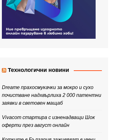
Технологични новини
Dreame прахосмукачки за мокро и сухо
почистване надхвърлиха 2 000 патентни
заявки в световен мащаб
Vivacom стартира с изненадващи Шок
оферти през август онлайн
Котките в България заживяват в умни