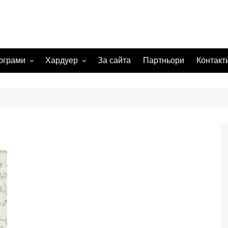
ограми
Хардуер
За сайта
Партньори
Контакт
 системи
Видеокарта
Мрежи
а изображения
жения