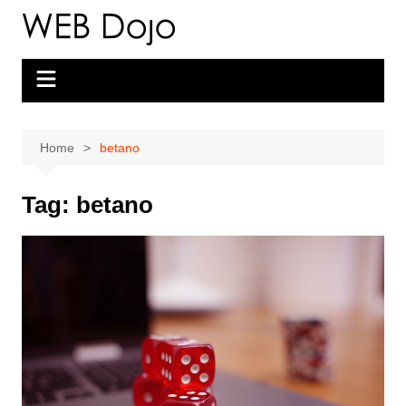
Skip
to
content
Home
betano
Tag:
betano