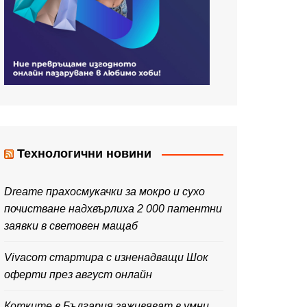
Технологични новини
Dreame прахосмукачки за мокро и сухо
почистване надхвърлиха 2 000 патентни
заявки в световен мащаб
Vivacom стартира с изненадващи Шок
оферти през август онлайн
Котките в България заживяват в умни