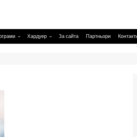
ограми
Хардуер
За сайта
Партньори
Контакт
 системи
Видеокарта
Мрежи
а изображения
жения