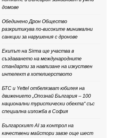
домове
Обединено Дрон Общество
разкритикува по-високите минимални
санкции за нарушения с дронове
Екипът на Sirma ще участва в
създаването на международните
стандарти за навлизане на изкуствен
интелект в хотелиерството
БТС и Yettel отбелязват юбилея на
движението „Опознай България – 100
национални туристически обекта“ със
специална изложба в София
Българският AI за контрол на
качествени майстори завзе още шест