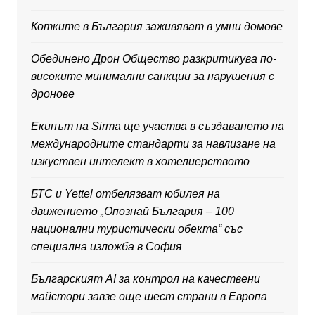
Котките в България заживяват в умни домове
Обединено Дрон Общество разкритикува по-
високите минимални санкции за нарушения с
дронове
Екипът на Sirma ще участва в създаването на
международните стандарти за навлизане на
изкуствен интелект в хотелиерството
БТС и Yettel отбелязват юбилея на
движението „Опознай България – 100
национални туристически обекта“ със
специална изложба в София
Българският AI за контрол на качествени
майстори завзе още шест страни в Европа