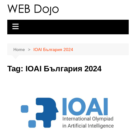
Skip
to
content
Home
IOAI България 2024
Tag:
IOAI България 2024