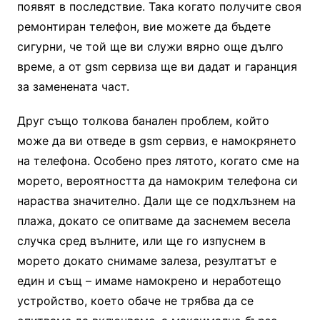
появят в последствие. Така когато получите своя
ремонтиран телефон, вие можете да бъдете
сигурни, че той ще ви служи вярно още дълго
време, а от gsm сервиза ще ви дадат и гаранция
за заменената част.
Друг също толкова банален проблем, който
може да ви отведе в gsm сервиз, е намокрянето
на телефона. Особено през лятото, когато сме на
морето, вероятността да намокрим телефона си
нараства значително. Дали ще се подхлъзнем на
плажа, докато се опитваме да заснемем весела
случка сред вълните, или ще го изпуснем в
морето докато снимаме залеза, резултатът е
един и същ – имаме намокрено и неработещо
устройство, което обаче не трябва да се