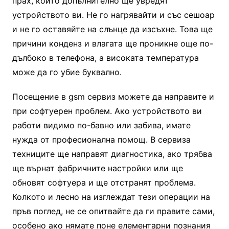
прах, които допълнително ще увредят
устройството ви. Не го нагрявайти и със сешоар
и не го оставяйте на слънце да изсъхне. Това ще
причини конденз и влагата ще проникне още по-
дълбоко в телефона, а високата температура
може да го убие буквално.
Посещение в gsm сервиз можете да направите и
при софтуерен проблем. Ако устройството ви
работи видимо по-бавно или забива, имате
нужда от професионална помощ. В сервиза
техниците ще направят диагностика, ако трябва
ще върнат фабричните настройки или ще
обновят софтуера и ще отстранят проблема.
Колкото и лесно на изглеждат тези операции на
пръв поглед, не се опитвайте да ги правите сами,
особено ако нямате поне елементарни познания