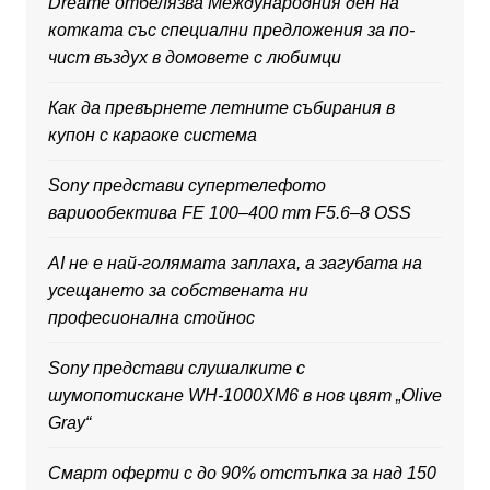
Dreame отбелязва Международния ден на
котката със специални предложения за по-
чист въздух в домовете с любимци
Как да превърнете летните събирания в
купон с караоке система
Sony представи супертелефото
вариообектива FE 100–400 mm F5.6–8 OSS
AI не е най-голямата заплаха, а загубата на
усещането за собствената ни
професионална стойнос
Sony представи слушалките с
шумопотискане WH-1000XM6 в нов цвят „Olive
Gray“
Смарт оферти с до 90% отстъпка за над 150