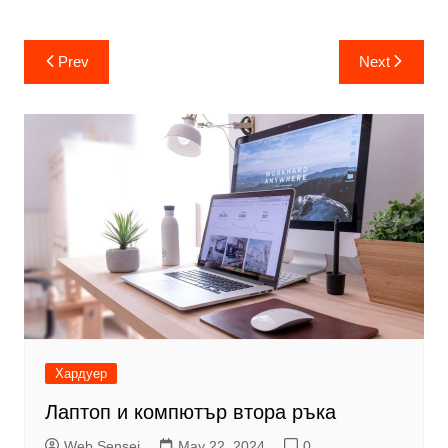
Post
Prev
Next
navigation
Хардуер
Лаптоп и компютър втора ръка
Web Sensei
May 22, 2024
0