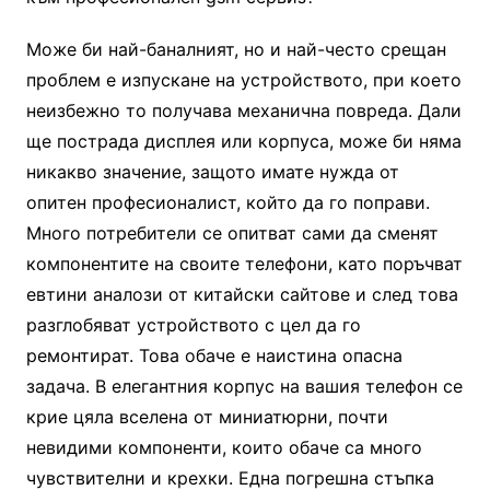
Може би най-баналният, но и най-често срещан
проблем е изпускане на устройството, при което
неизбежно то получава механична повреда. Дали
ще пострада дисплея или корпуса, може би няма
никакво значение, защото имате нужда от
опитен професионалист, който да го поправи.
Много потребители се опитват сами да сменят
компонентите на своите телефони, като поръчват
евтини аналози от китайски сайтове и след това
разглобяват устройството с цел да го
ремонтират. Това обаче е наистина опасна
задача. В елегантния корпус на вашия телефон се
крие цяла вселена от миниатюрни, почти
невидими компоненти, които обаче са много
чувствителни и крехки. Една погрешна стъпка