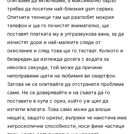
опитваме да включваме, а максимално бързо
трябва да посетим най-близкия gsm сервиз.
Опитните техници там ще разглобят мокрия
телефон и ще го почистят внимателно, ще
поставят платката му в ултразвукова вана, за да
изчистят дори и най-малките следи от
окисление и след това ще го тестват. Колкото и
безвреден да изглежда досега с водата за
няколко секунди, той може да причини
непоправими щети на любимия ви смартфон.
Затова не се опитвайте да отстраните проблема
сами. Не се доверявайте и на съвета да го
поставите в купа с ориз, който уж щял да
изтегли влагата. Това само може да влоши
нещата, защото оризът, въпреки че наистина има
хигроскопични способности, носи фини частици