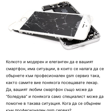
Колкото и модерен и елегантен да е вашият
смартфон, има ситуации, в които се налага да се
обърнете към професионален gsm сервиз така,
както самите вие понякога посещавате лекар.
Да, вашият любим смартфон също може да
“боледува” и понякога само специалист може да
помогне в такава ситуация. Кога да се обърнем
към професионален gsm сервиз?