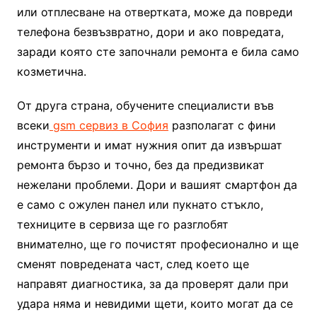
или отплесване на отвертката, може да повреди
телефона безвъзвратно, дори и ако повредата,
заради която сте започнали ремонта е била само
козметична.
От друга страна, обучените специалисти във
всеки
gsm сервиз в София
разполагат с фини
инструменти и имат нужния опит да извършат
ремонта бързо и точно, без да предизвикат
нежелани проблеми. Дори и вашият смартфон да
е само с ожулен панел или пукнато стъкло,
техниците в сервиза ще го разглобят
внимателно, ще го почистят професионално и ще
сменят повредената част, след което ще
направят диагностика, за да проверят дали при
удара няма и невидими щети, които могат да се