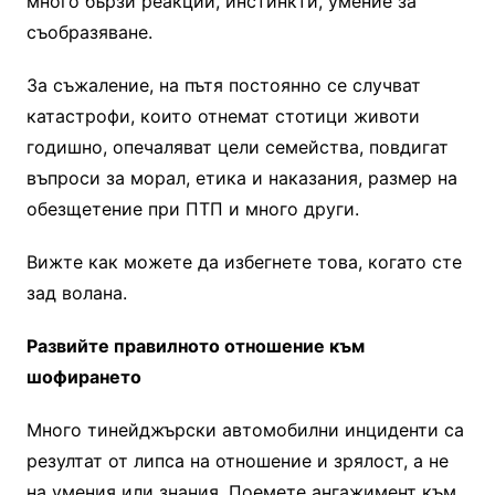
много бързи реакции, инстинкти, умение за
съобразяване.
За съжаление, на пътя постоянно се случват
катастрофи, които отнемат стотици животи
годишно, опечаляват цели семейства, повдигат
въпроси за морал, етика и наказания,
размер на
обезщетение при ПТП
и много други.
Вижте как можете да избегнете това, когато сте
зад волана.
Развийте правилното отношение към
шофирането
Много тинейджърски автомобилни инциденти са
резултат от липса на отношение и зрялост, а не
на умения или знания. Поемете ангажимент към