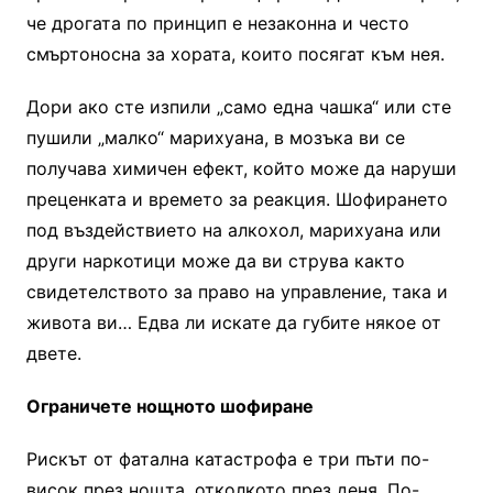
че дрогата по принцип е незаконна и често
смъртоносна за хората, които посягат към нея.
Дори ако сте изпили „само една чашка“ или сте
пушили „малко“ марихуана, в мозъка ви се
получава химичен ефект, който може да наруши
преценката и времето за реакция. Шофирането
под въздействието на алкохол, марихуана или
други наркотици може да ви струва както
свидетелството за право на управление, така и
живота ви… Едва ли искате да губите някое от
двете.
Ограничете нощното шофиране
Рискът от фатална катастрофа е три пъти по-
висок през нощта, отколкото през деня. По-