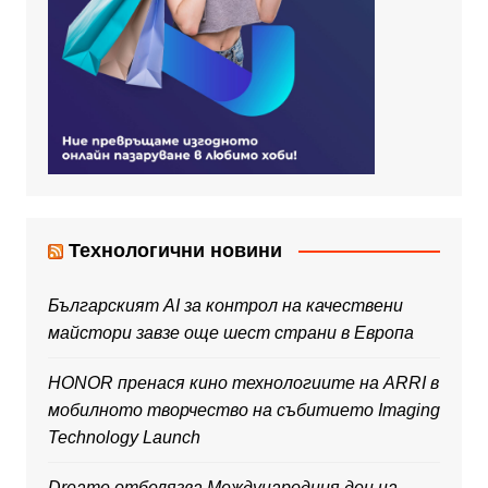
Технологични новини
Българският AI за контрол на качествени
майстори завзе още шест страни в Европа
HONOR пренася кино технологиите на ARRI в
мобилното творчество на събитието Imaging
Technology Launch
Dreame отбелязва Международния ден на