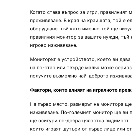
Когато става въпрос за игри, правилният
преживяване. В края на краищата, той е е
оборудване, тъй като именно той ще визуа
правилния монитор за вашите нужди, тъй 
игрово изживяване.
Мониторът е устройството, което ви дава
на по-стар или твърде малък може сериозн
получите възможно най-доброто изживяван
Фактори, които влияят на игралното пре
На първо място, размерът на монитора ще
изживяване. По-големият монитор ще ви п
ще осигури по-добра цялостна видимост. 
които играят шутъри от първо лице или ст