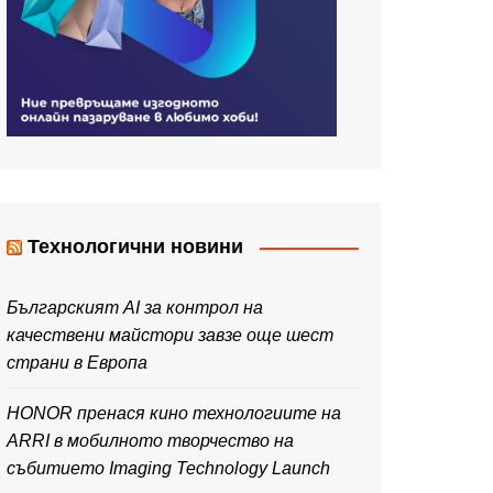
Технологични новини
Българският AI за контрол на
качествени майстори завзе още шест
страни в Европа
HONOR пренася кино технологиите на
ARRI в мобилното творчество на
събитието Imaging Technology Launch