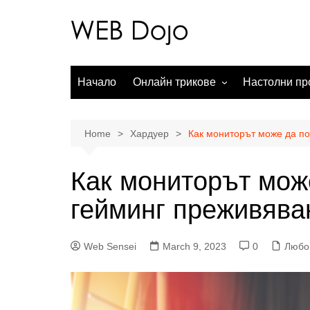
Skip
to
content
Начало
Онлайн трикове
Настолни пр
Онлайн търсачки
Операционни
Социални мрежи
Офис пакети
Home
Хардуер
Как мониторът може да п
Чат месинджъри
Обработка н
Как мониторът мож
Електронна търговия
Аудио прило
гейминг преживява
WordPress
Онлайн карти
Web Sensei
March 9, 2023
0
Любо
Видео услуги
Мобилни приложения
Любопитно