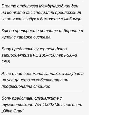
Dreame отбелязва Международния ден
на котката със специални предложения
за по-чист въздух в домовете с любимци
Как да превърнете летните събирания в
купон с караоке система
Sony представи супертелефото
вариообектива FE 100–400 mm F5.6–8
OSS
AI не е най-голямата заплаха, а загубата
на усещането за собствената ни
професионална стойнос
Sony представи слушалките с
шумопотискане WH-1000XM6 в нов цвят
„Olive Gray“