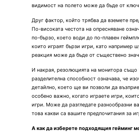
видимост на полето може да бъде от ключ
Друг фактор, който трябва да вземете пре
По-високата честота на опресняване озна
по-бързо, което води до по-плавен геймпл
които играят бързи игри, като например ш
реакция може да бъде от съществено знач
И накрая, резолюцията на монитора също 
разделителна способност означава, че из
детайлно, което ще ви позволи да възприе
особено важно, когато играете игри, коит
игри. Може да разгледате разнообразни в
това какви са вашите предпочитания за и
А как да изберете подходящия гейминг м