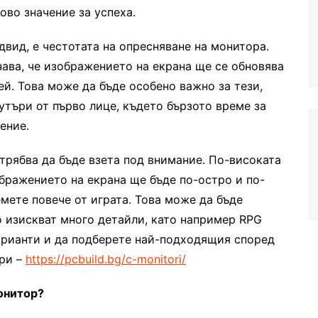
ово значение за успеха.
двид, е честотата на опресняване на монитора.
чава, че изображението на екрана ще се обновява
ей. Това може да бъде особено важно за тези,
утъри от първо лице, където бързото време за
ение.
трябва да бъде взета под внимание. По-високата
ображението на екрана ще бъде по-остро и по-
мете повече от играта. Това може да бъде
о изискват много детайли, като например RPG
арианти и да подберете най-подходящия според
гри –
https://pcbuild.bg/c-monitori/
онитор?