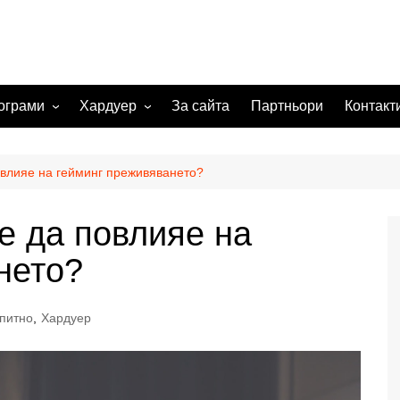
ограми
Хардуер
За сайта
Партньори
Контакт
 системи
Видеокарта
Мрежи
овлияе на гейминг преживяването?
а изображения
е да повлияе на
жения
нето?
питно
,
Хардуер