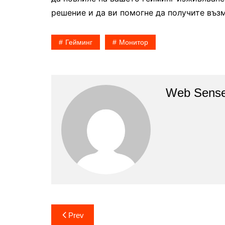
решение и да ви помогне да получите въз
Гейминг
Монитор
Web Sense
Post
Prev