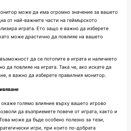
 монитор може да има огромно значение за вашето
дна от най-важните части на геймърското
лизира играта. Ето защо е важно да изберете
като може драстично да повлияе на вашето
 възможност да се потопите в играта и наличието
о да повлияе на играта. Така че, ако искате да
е, е важно да изберете правилния монитор.
живяване
 окаже голямо влияние върху вашето игрово
озволи да възприемете повече от играта, както и
Това може да бъде особено полезно за тези,
ратегически игри, при които по-добрата