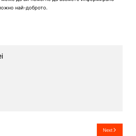
можно най-доброто.
i
Next