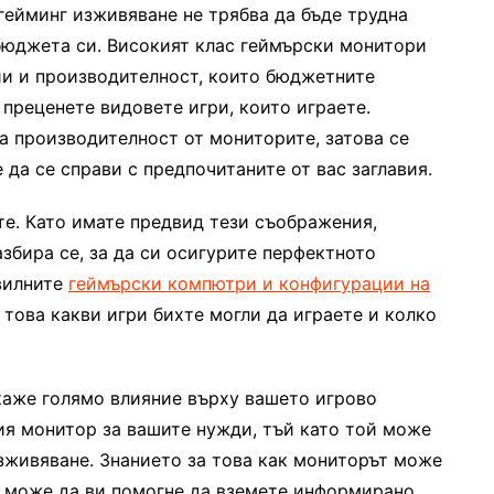
гейминг изживяване не трябва да бъде трудна
 бюджета си. Високият клас геймърски монитори
ции и производителност, които бюджетните
 преценете видовете игри, които играете.
а производителност от мониторите, затова се
 да се справи с предпочитаните от вас заглавия.
те. Като имате предвид тези съображения,
збира се, за да си осигурите перфектното
авилните
геймърски компютри и конфигурации на
а това какви игри бихте могли да играете и колко
каже голямо влияние върху вашето игрово
ия монитор за вашите нужди, тъй като той може
зживяване. Знанието за това как мониторът може
е може да ви помогне да вземете информирано