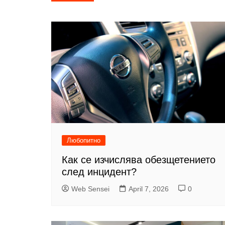
navigation
Любопитно
Как се изчислява обезщетението
след инцидент?
Web Sensei
April 7, 2026
0