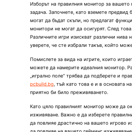
Изборът на правилния монитор за вашето 
задача. Започнете, като вземете предвид
могат да бъдат скъпи, но предлагат функ
монитори не могат да осигурят. След това
Различните игри изискват различни нива н
уверете, че сте избрали такъв, който може
Помислете за вида на игрите, които играе
можете да намерите идеалния монитор. Ра
„игрално поле“ трябва да подберете и пр
pcbuild.bg
, тъй като това е и в основата н
приятно би било преживяването.
Като цяло правилният монитор може да о
изживяване. Важно е да изберете правилн
да повлияе драстично на вашето игрово и
да повлияе на вашето гейминг изживяван