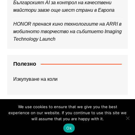
Българският AI за контрол на качествени
майстори завзе още шест страни в Европа
HONOR пренася кино технологиите на ARRI в
мобилното творчество на събитието Imaging
Technology Launch
Полезно
Изкупуване на коли
We use cookies to ensure that we give you the best
experience on our website. If you continue to use this site we
will assume that you are happy with it.
Copyright © 2026 Web Dojo. All rights reserved.
Ok