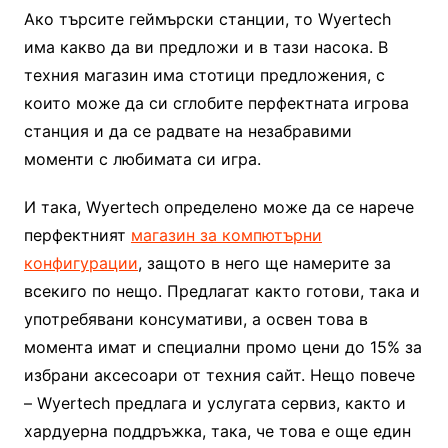
Ако търсите геймърски станции, то Wyertech
има какво да ви предложи и в тази насока. В
техния магазин има стотици предложения, с
които може да си сглобите перфектната игрова
станция и да се радвате на незабравими
моменти с любимата си игра.
И така, Wyertech определено може да се нарече
перфектният
магазин за компютърни
конфигурации
, защото в него ще намерите за
всекиго по нещо. Предлагат както готови, така и
употребявани консумативи, а освен това в
момента имат и специални промо цени до 15% за
избрани аксесоари от техния сайт. Нещо повече
– Wyertech предлага и услугата сервиз, както и
хардуерна поддръжка, така, че това е още един