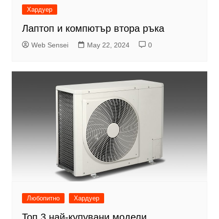
Хардуер
Лаптоп и компютър втора ръка
Web Sensei
May 22, 2024
0
Любопитно
Хардуер
Топ 3 най-купувани модели