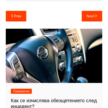
Post
Prev
Next
navigation
Любопитно
Как се изчислява обезщетението след
инцидент?