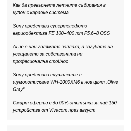
Как да превърнете летните събирания в
купон с караоке система
Sony представи супертелефото
вариообектива FE 100–400 mm F5.6–8 OSS
AI не е най-голямата заплаха, а загубата на
усещането за собствената ни
професионална стойнос
Sony представи слушалките с
шумопотискане WH-1000XM6 в нов цвят „Olive
Gray“
Смарт оферти с до 90% отстъпка за над 150
устройства от Vivacom през август