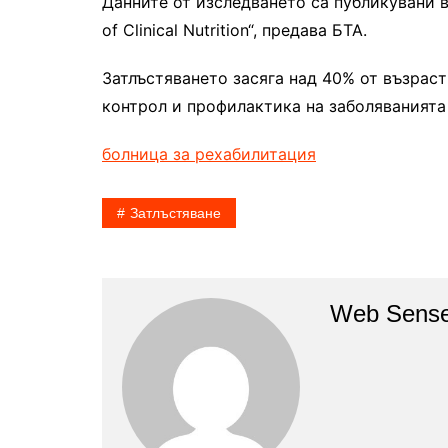
Данните от изследването са публикувани в
of Clinical Nutrition“, предава БТА.
Затлъстяването засяга над 40% от възрас
контрол и профилактика на заболяванията
болница за рехабилитация
Затлъстяване
Web Sense