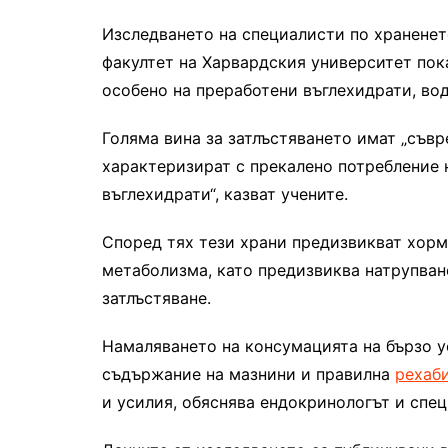
Изследването на специалисти по храненет
факултет на Харвардския университет пока
особено на преработени въглехидрати, во
Голяма вина за затлъстяването имат „съвр
характеризират с прекалено потребление 
въглехидрати“, казват учените.
Според тях тези храни предизвикват хорм
метаболизма, като предизвиква натрупване
затлъстяване.
Намаляването на консумацията на бързо у
съдържание на мазнини и правилна
рехаб
и усилия, обяснява ендокринологът и спе