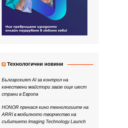
Технологични новини
Българският AI за контрол на
качествени майстори завзе още шест
страни в Европа
HONOR пренася кино технологиите на
ARRI в мобилното творчество на
събитието Imaging Technology Launch