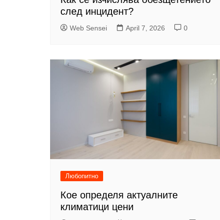
след инцидент?
Web Sensei
April 7, 2026
0
Любопитно
Кое определя актуалните
климатици цени