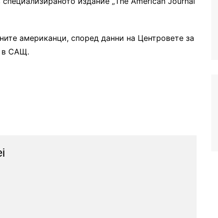
 специализираното издание „The American Journal
тните американци, според данни на Центровете за
 в САЩ.
i