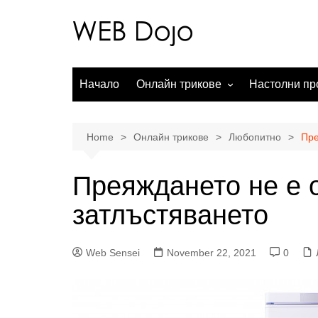
Skip
to
content
Начало
Онлайн трикове
Настолни пр
Онлайн търсачки
Операционни
Социални мрежи
Офис пакети
Home
Онлайн трикове
Любопитно
Пре
Чат месинджъри
Обработка н
Преяждането не е 
Електронна търговия
Аудио прило
затлъстяването
WordPress
Онлайн карти
Web Sensei
November 22, 2021
0
Видео услуги
Мобилни приложения
Любопитно