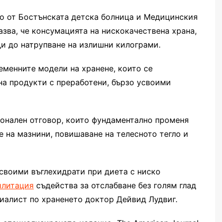
о от Бостънската детска болница и Медицинския
зва, че консумацията на нискокачествена храна,
ди до натрупване на излишни килограми.
еменните модели на хранене, които се
на продукти с преработени, бързо усвоими
онален отговор, които фундаментално променя
 на мазнини, повишаване на телесното тегло и
своими въглехидрати при диета с ниско
илитация
съдейства за отслабване без голям глад
циалист по храненето доктор Дейвид Лудвиг.