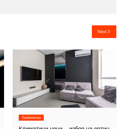
Next
Любопитно
Климатици цени – избор на евтин