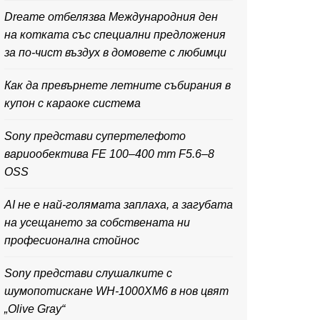
Dreame отбелязва Международния ден
на котката със специални предложения
за по-чист въздух в домовете с любимци
Как да превърнете летните събирания в
купон с караоке система
Sony представи супертелефото
вариообектива FE 100–400 mm F5.6–8
OSS
AI не е най-голямата заплаха, а загубата
на усещането за собствената ни
професионална стойнос
Sony представи слушалките с
шумопотискане WH-1000XM6 в нов цвят
„Olive Gray“