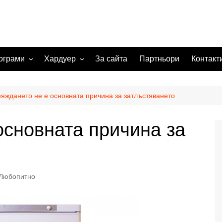
ограми
Хардуер
За сайта
Партньори
Контакт
 системи
Видеокарта
Мрежи
яждането не е основната причина за затлъстяването
а изображения
основната причина за
жения
Любопитно