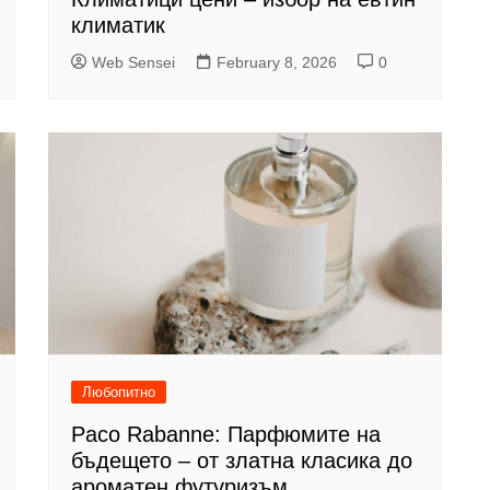
климатик
Web Sensei
February 8, 2026
0
Любопитно
Paco Rabanne: Парфюмите на
бъдещето – от златна класика до
ароматен футуризъм