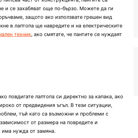
е и се захабяват още по-бързо. Можете да ги
поръчваме, защото ако използвате грешен вид
кне в лаптопа ще навредите и на електрическите
нален техник
, ако смятате, че пантите се нуждаят
ако повдигате лаптопа си директно за капака, ако
ироко от предвидения ъгъл. В тези ситуации,
роблем, тъй като са възможни и проблеми с
 зависимост от размера на повредите и
 има нужда от замяна.