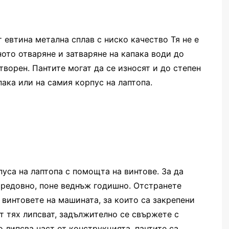
т евтина метална сплав с ниско качество
Тя не е
ото отваряне и затваряне на капака води до
творен. Пантите могат да се износят и до степен
пака или на самия корпус на лаптопа.
уса на лаптопа с помощта на винтове. За да
 редовно, поне веднъж годишно. Отстранете
 винтовете на машината, за които са закрепени
от тях липсват, задължително се свържете с
о липсва част от конструкцията, пантите са