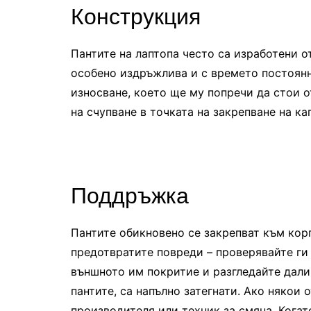
Конструкция
Пантите на лаптопа често са изработени о
особено издръжлива и с времето постоянн
износване, което ще му попречи да стои о
на счупване в точката на закрепване на ка
Поддръжка
Пантите обикновено се закрепват към корп
предотвратите повреди – проверявайте ги
външното им покритие и разгледайте дали
пантите, са напълно затегнати. Ако някои 
производителя или техник за смяна. Когат