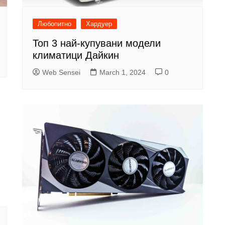
Любопитно
Хардуер
Топ 3 най-купувани модели
климатици Дайкин
Web Sensei
March 1, 2024
0