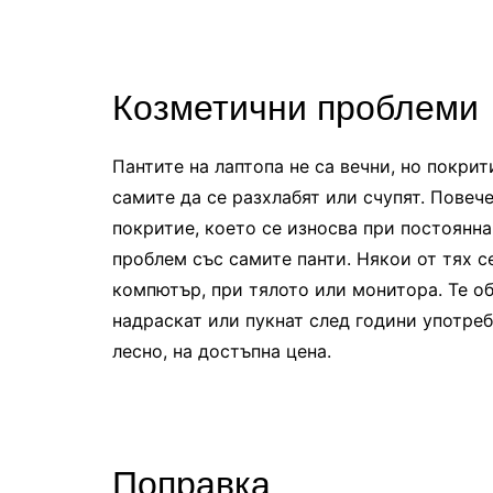
Козметични проблеми
Пантите на лаптопа не са вечни, но покри
самите да се разхлабят или счупят. Повеч
покритие, което се износва при постоянна 
проблем със самите панти. Някои от тях 
компютър, при тялото или монитора. Те о
надраскат или пукнат след години употреб
лесно, на достъпна цена.
Поправка