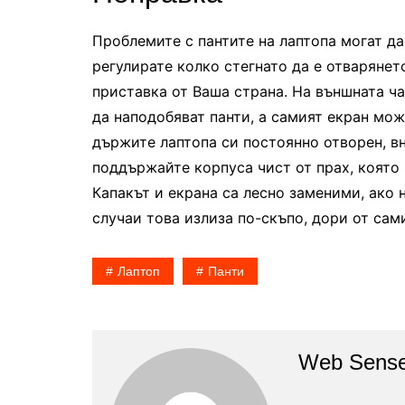
Проблемите с пантите на лаптопа могат д
регулирате колко стегнато да е отварянет
приставка от Ваша страна. На външната ча
да наподобяват панти, а самият екран може
държите лаптопа си постоянно отворен, в
поддържайте корпуса чист от прах, която 
Капакът и екрана са лесно заменими, ако 
случаи това излиза по-скъпо, дори от са
Лаптоп
Панти
Web Sense