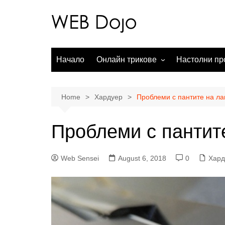
Skip
to
content
Начало
Онлайн трикове
Настолни пр
Онлайн търсачки
Операционни
Социални мрежи
Офис пакети
Home
Хардуер
Проблеми с пантите на ла
Чат месинджъри
Обработка н
Проблеми с пантит
Електронна търговия
Аудио прило
WordPress
Web Sensei
August 6, 2018
0
Хард
Онлайн карти
Видео услуги
Мобилни приложения
Любопитно