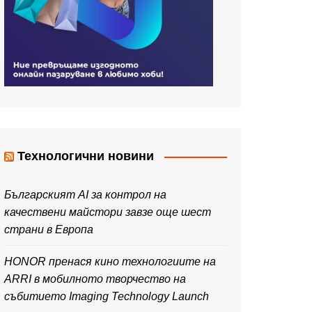
Технологични новини
Българският AI за контрол на
качествени майстори завзе още шест
страни в Европа
HONOR пренася кино технологиите на
ARRI в мобилното творчество на
събитието Imaging Technology Launch