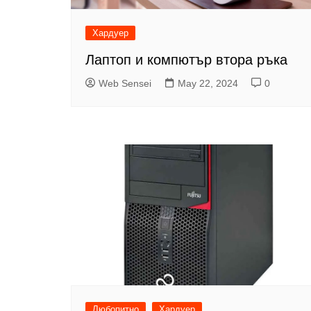
Хардуер
Лаптоп и компютър втора ръка
Web Sensei
May 22, 2024
0
Любопитно
Хардуер