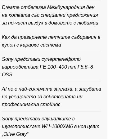
Dreame отбелязва Международния ден
на котката със специални предложения
за по-чист въздух в домовете с любимци
Как да превърнете летните събирания в
купон с караоке система
Sony представи супертелефото
вариообектива FE 100–400 mm F5.6–8
OSS
AI не е най-голямата заплаха, а загубата
на усещането за собствената ни
професионална стойнос
Sony представи слушалките с
шумопотискане WH-1000XM6 в нов цвят
„Olive Gray“