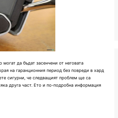
 могат да бъдат засенчени от неговата
края на гаранционния период без повреди в хард
ете сигурни, че следващият проблем ще са
всяка друга част. Ето и по-подробна информация