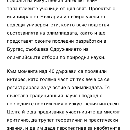
сферата на изкуствения интелект най-
талантливите ученици от цял свят. Проектът е
иницииран от България и събира учени от
водещи университети, които вече подготвят
състезанията на олимпиадата, както и ще
представят своите последни разработки в
Бургас, съобщава Сдружението на
олимпийските отбори по природни науки.
Към момента над 40 държави са проявили
интерес, като голяма част от тях вече са се
регистрирали за участие в олимпиадата. Тя
съчетава традиционния научен подход с
последните постижения в изкуствения интелект.
Целта й е да предизвика участниците да мислят
критично, да трупат теоретични и практически
знания, и да им даде перспектива за необятните