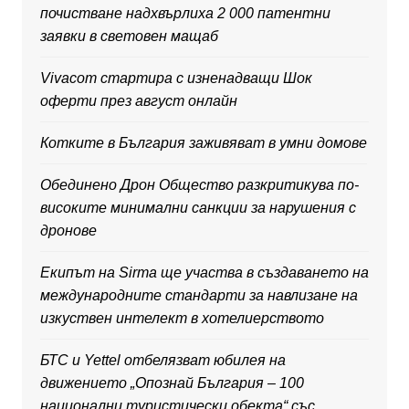
почистване надхвърлиха 2 000 патентни
заявки в световен мащаб
Vivacom стартира с изненадващи Шок
оферти през август онлайн
Котките в България заживяват в умни домове
Обединено Дрон Общество разкритикува по-
високите минимални санкции за нарушения с
дронове
Екипът на Sirma ще участва в създаването на
международните стандарти за навлизане на
изкуствен интелект в хотелиерството
БТС и Yettel отбелязват юбилея на
движението „Опознай България – 100
национални туристически обекта“ със