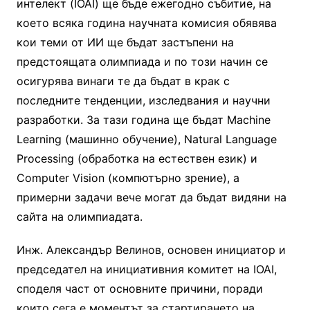
интелект (IOAI) ще бъде ежегодно събитие, на
което всяка година научната комисия обявява
кои теми от ИИ ще бъдат застъпени на
предстоящата олимпиада и по този начин се
осигурява винаги те да бъдат в крак с
последните тенденции, изследвания и научни
разработки. За тази година ще бъдат Machine
Learning (машинно обучение), Natural Language
Processing (обработка на естествен език) и
Computer Vision (компютърно зрение), a
примерни задачи вече могат да бъдат видяни на
сайта на олимпиадата.
Инж. Александър Велинов, основен инициатор и
председател на инициативния комитет на IOAI,
споделя част от основните причини, поради
които сега е моментът за стартирането на