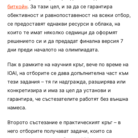
биткойн
. За тази цел, и за да се гарантира
обективност и равнопоставеност на всеки отбор,
се предоставят еднакви ресурси в облака, на
които те имат няколко седмици да оформят
решението си и да предадат финална версия 7
дни преди началото на олимпиадата.
Пак в рамките на научния кръг, вече по време на
IOAI, на отборите се дава допълнителна част към
тези задания – тя ги надгражда, разширява или
конкретизира и има за цел да установи и
гарантира, че състезателите работят без външна
намеса.
Второто състезание е практическият кръг – в
него отборите получават задачи, които са