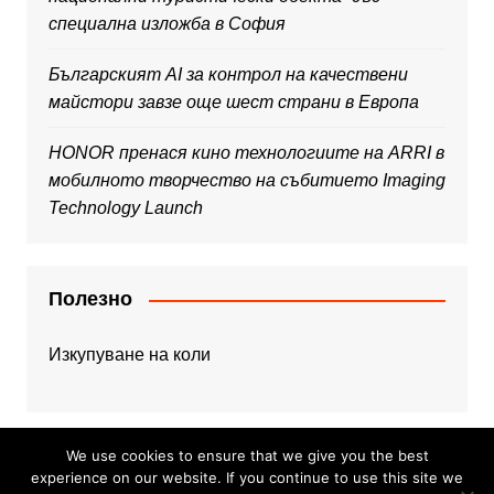
специална изложба в София
Българският AI за контрол на качествени
майстори завзе още шест страни в Европа
HONOR пренася кино технологиите на ARRI в
мобилното творчество на събитието Imaging
Technology Launch
Полезно
Изкупуване на коли
We use cookies to ensure that we give you the best
experience on our website. If you continue to use this site we