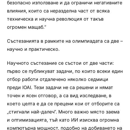
безопасно използване и да ограничи негативните
влияния, които са неразделна част от всяка
техническа и научна революция от такъв
огромен мащаб.“
Състезанията в рамките на олимпиадата са две –
научно и практическо.
Научното състезание се състои от две части:
първо се публикуват задачи, по които всеки един
отбор работи отдалечено няколко седмици
преди IOAI. Тези задачи не са решени и нямат
точен и ясен отговор, а са вид изследване, в
което целта е да се прецени кои от отборите са
„стигнали най-далеч“. Много важно място заема
и оптимизацията, тъй като ИИ изисква огромна
компютърна мощност, подобно на добиването на