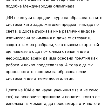
подобна Международна олимпиада:
„ИИ не се учи в средния курс на образователните
системи като задължителен предмет никъде по
света. В доста държави има различни видове
извънкласни занимания и даже състезания,
защото там са разбрали, че в съвсем скоро той
ще навлезе в още по-голяма степен и ще е
необходимо всеки да има основни понятия как
работи и какво представлява. А това е дълъг
процес когато говорим за образователни
системи и ще отнеме десетилетия.
Целта на IOAI е да научи учениците (а и не само
тях) на основните принципи и понятия, които се
използват в момента, да прокламира етичното и