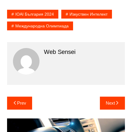
IOAI България 2024
Изкуствен Интелект
Международна Олимпиада
Web Sensei
Post
Prev
Next
navigation