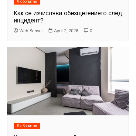
Любопитно
Как се изчислява обезщетението след
инцидент?
Web Sensei
April 7, 2026
0
Любопитно