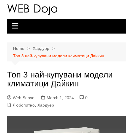
Skip
to
content
Home
Хардуер
Топ 3 най-купувани модели климатици Дайкин
Топ 3 най-купувани модели
климатици Дайкин
Web Sensei
March 1, 2024
0
Любопитно
,
Хардуер