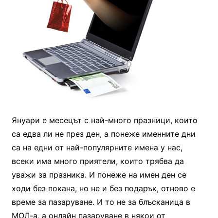
Януари е месецът с най-много празници, които
са едва ли не през ден, а понеже именните дни
са на едни от най-популярните имена у нас,
всеки има много приятели, които трябва да
уважи за празника. И понеже на имен ден се
ходи без покана, но не и без подарък, отново е
време за пазаруване. И то не за блъсканица в
МОЛ-а, а онлайн пазаруване в някои от