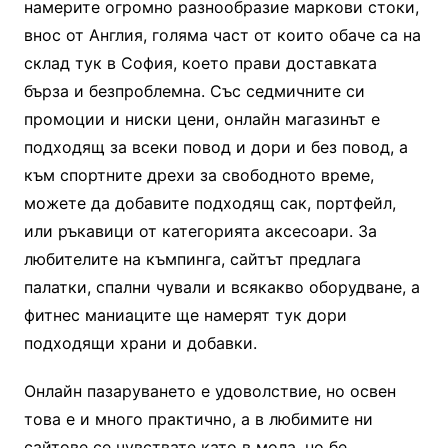
намерите огромно разнообразие маркови стоки,
внос от Англия, голяма част от които обаче са на
склад тук в София, което прави доставката
бърза и безпроблемна. Със седмичните си
промоции и ниски цени, онлайн магазинът е
подходящ за всеки повод и дори и без повод, а
към спортните дрехи за свободното време,
можете да добавите подходящ сак, портфейл,
или ръкавици от категорията аксесоари. За
любителите на къмпинга, сайтът предлага
палатки, спални чували и всякакво оборудване, а
фитнес маниаците ще намерят тук дори
подходящи храни и добавки.
Онлайн пазаруването е удоволствие, но освен
това е и много практично, а в любимите ни
сайтове се чувствате като в мола, но бе