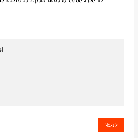
делянето на екрана няма да се осъществи.
i
Next