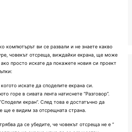
ко компютърът ви се развали и не знаете какво
kype, човекът отсреща, виждайки екрана, ще може
 ако просто искате да покажете новия си проект
ъпки:
с когото искате да споделите екрана си.
юто горе в сивата лента натиснете “Разговор”.
“Сподели екран”. След това е достатъчно да
е ще е видим за отсрещната страна.
трябва да се убедите, че човекът отсреща не е ”