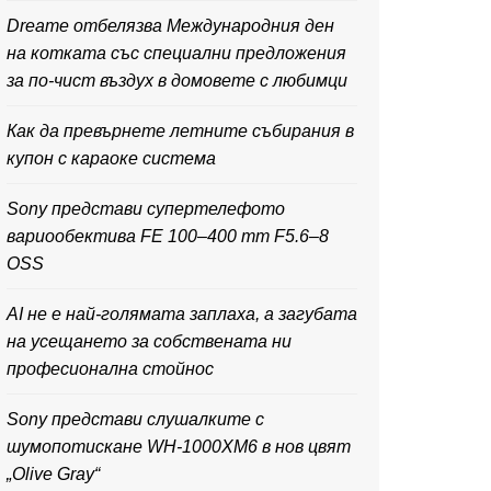
Dreame отбелязва Международния ден
на котката със специални предложения
за по-чист въздух в домовете с любимци
Как да превърнете летните събирания в
купон с караоке система
Sony представи супертелефото
вариообектива FE 100–400 mm F5.6–8
OSS
AI не е най-голямата заплаха, а загубата
на усещането за собствената ни
професионална стойнос
Sony представи слушалките с
шумопотискане WH-1000XM6 в нов цвят
„Olive Gray“