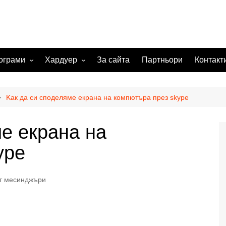
ограми
Хардуер
За сайта
Партньори
Контакт
 системи
Видеокарта
Мрежи
Kак да си споделяме екрана на компютъра през skype
а изображения
е екрана на
жения
ype
т месинджъри