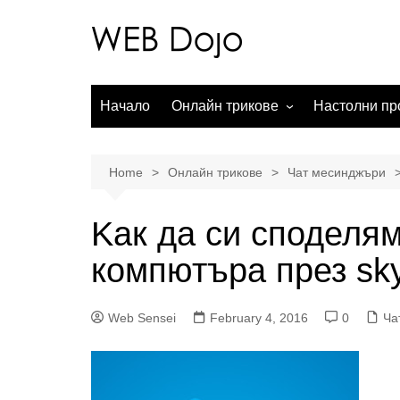
Skip
to
content
Начало
Онлайн трикове
Настолни пр
Онлайн търсачки
Операционни
Социални мрежи
Офис пакети
Home
Онлайн трикове
Чат месинджъри
Чат месинджъри
Обработка н
Kак да си споделям
Електронна търговия
Аудио прило
компютъра през sk
WordPress
Онлайн карти
Web Sensei
February 4, 2016
0
Ча
Видео услуги
Мобилни приложения
Любопитно