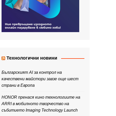
Технологични новини
Българският AI за контрол на
качествени майстори завзе още шест
страни в Европа
HONOR пренася кино технологиите на
ARRI в мобилното творчество на
събитието Imaging Technology Launch