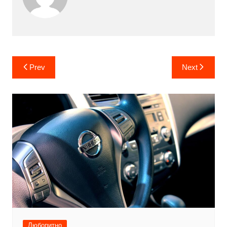
Post
Prev
Next
navigation
Любопитно