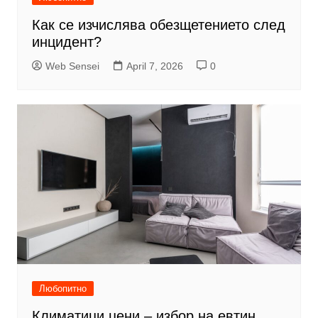
Как се изчислява обезщетението след
инцидент?
Web Sensei
April 7, 2026
0
Любопитно
Климатици цени – избор на евтин