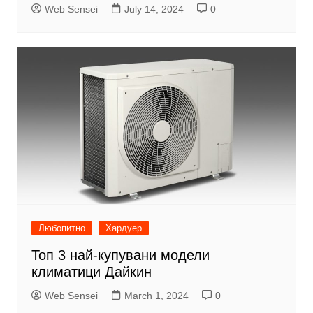
Web Sensei
July 14, 2024
0
Любопитно
Хардуер
Топ 3 най-купувани модели
климатици Дайкин
Web Sensei
March 1, 2024
0