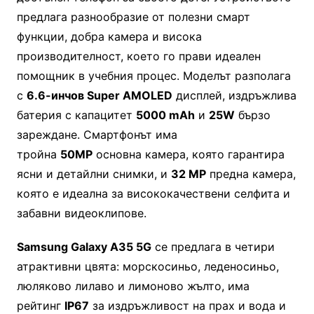
предлага разнообразие от полезни смарт
функции, добра камера и висока
производителност, което го прави идеален
помощник в учебния процес. Моделът разполага
с
6.6
-инчов Super AMOLED
дисплей, издръжлива
батерия с капацитет
5000 mAh
и
25W
бързо
зареждане. Смартфонът има
тройна
50MP
основна камера, която гарантира
ясни и детайлни снимки, и
32 MP
предна камера,
която е идеална за висококачествени селфита и
забавни видеоклипове.
Samsung Galaxy A35 5G
се предлага в четири
атрактивни цвята: морскосиньо, леденосиньо,
люляково лилаво и лимоново жълто, има
рейтинг
IP67
за издръжливост на прах и вода и