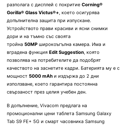
разполага с дисплей с покритие
Corning®
Gorilla® Glass Victus®+
, което осигурява
допълнителна защита при изпускане.
Устройството прави красиви и ясни снимки
дори и на тъмно със своята
тройна
50MP
широкоъгълна камера. Има и
вградена функция
Edit Suggestion
, която
позволява на потребителите да подобрят
качеството на заснетите кадри. Батерията му е с
мощност
5000 mAh
и издържа до 2 дни
използване, което гарантира постоянна
свързаност през целия учебен ден.
В допълнение, Vivacom предлага на
промоционални цени таблета Samsung Galaxy
Tab S9 FE+ 5G и смарт часовника Samsung