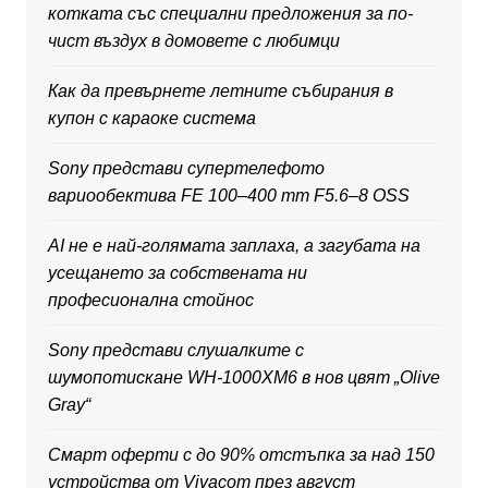
котката със специални предложения за по-
чист въздух в домовете с любимци
Как да превърнете летните събирания в
купон с караоке система
Sony представи супертелефото
вариообектива FE 100–400 mm F5.6–8 OSS
AI не е най-голямата заплаха, а загубата на
усещането за собствената ни
професионална стойнос
Sony представи слушалките с
шумопотискане WH-1000XM6 в нов цвят „Olive
Gray“
Смарт оферти с до 90% отстъпка за над 150
устройства от Vivacom през август