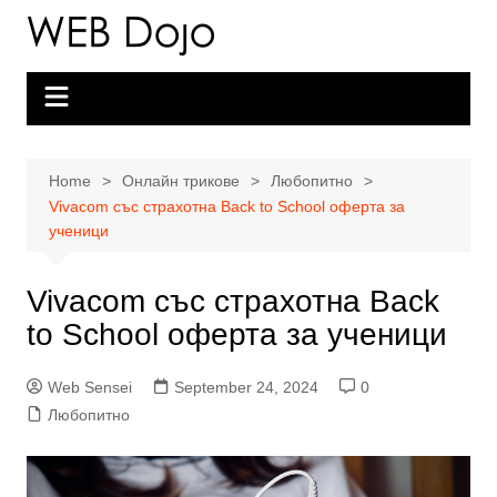
Skip
to
content
Home
Онлайн трикове
Любопитно
Vivacom със страхотна Back to School оферта за
ученици
Vivacom със страхотна Back
to School оферта за ученици
Web Sensei
September 24, 2024
0
Любопитно