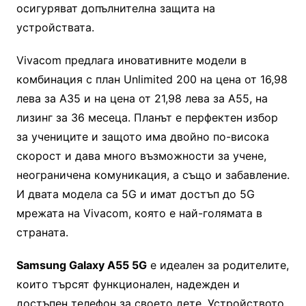
осигуряват допълнителна защита на
устройствата.
Vivacom предлага иновативните модели в
комбинация с план Unlimited 200 на цена от 16,98
лева за А35 и на цена от 21,98 лева за A55, на
лизинг за 36 месеца. Планът е перфектен избор
за учениците и защото има двойно по-висока
скорост и дава много възможности за учене,
неограничена комуникация, а също и забавление.
И двата модела са 5G и имат достъп до 5G
мрежата на Vivacom, която е най-голямата в
страната.
Samsung Galaxy A55 5G
е идеален за родителите,
които търсят функционален, надежден и
достъпен телефон за своето дете. Устройството